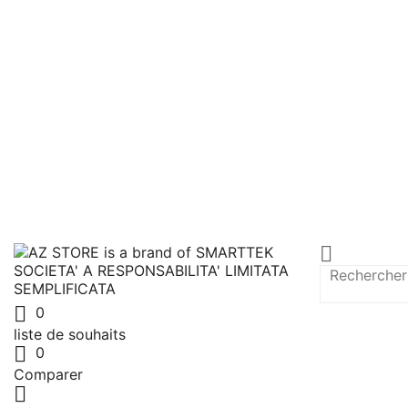


0
liste de souhaits

0
Comparer
