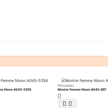
Nouveau
me Nixon A045-5356
Montre Femme Nixon A045-897


