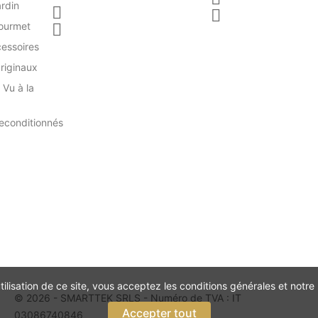
ardin


Gourmet

essoires
riginaux
 Vu à la
econditionnés
ilisation de ce site, vous acceptez les conditions générales et notre 
© 2026 - SMARTTEK SRLS - Numéro de TVA : IT
Accepter tout
03086740846