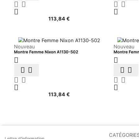






113,84 €
Nouveau
Nouveau
Montre Femme Nixon A1130-502
Montre Femm












113,84 €
CATÉGORIE
Lettre d'information