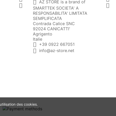

AZ STORE is a brand of


SMARTTEK SOCIETA' A
RESPONSABILITA' LIMITATA
SEMPLIFICATA
Contrada Calice SNC
92024 CANICATTI'
Agrigento
Italie

+39 0922 667051

info@az-store.net
utilisation des cookies.