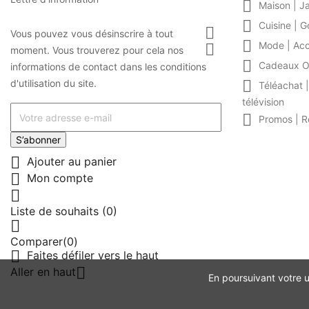

Maison | J

Cuisine | 

Vous pouvez vous désinscrire à tout

Mode | Acc

moment. Vous trouverez pour cela nos

Cadeaux O
informations de contact dans les conditions
d'utilisation du site.

Téléachat |
télévision

Promos | R
S’abonner

Ajouter au panier

Mon compte

Liste de souhaits
(0)

Comparer(
0
)

Faites défiler vers le haut

Aller en haut
En poursuivant votre ut