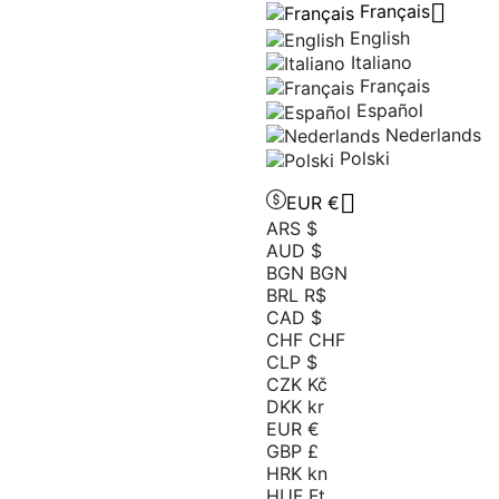

Français
English
Italiano
Français
Español
Nederlands
Polski

EUR €
ARS $
AUD $
BGN BGN
BRL R$
CAD $
CHF CHF
CLP $
CZK Kč
DKK kr
EUR €
GBP £
HRK kn
HUF Ft