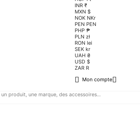
INR ₹
MXN $
NOK NKr
PEN PEN
PHP ₱
PLN zł
RON lei
SEK kr
UAH ₴
USD $
ZAR R


Mon compte