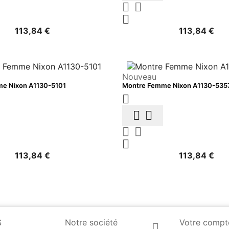



113,84 €
113,84 €
Nouveau
e Nixon A1130-5101
Montre Femme Nixon A1130-535






113,84 €
113,84 €
S
Notre société
Votre compt
