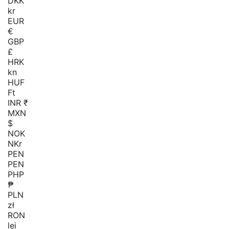
DKK
kr
EUR
€
GBP
£
HRK
kn
HUF
Ft
INR ₹
MXN
$
NOK
NKr
PEN
PEN
PHP
₱
PLN
zł
RON
lei