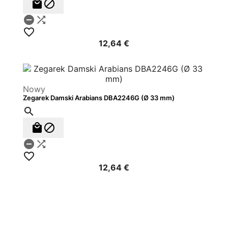





12,64 €
Nowy
Zegarek Damski Arabians DBA2246G (Ø 33 mm)






12,64 €