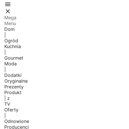


Mega
Menu
Dom
|
Ogród
Kuchnia
|
Gourmet
Moda
|
Dodatki
Oryginalne
Prezenty
Produkt
| z
TV
Oferty
|
Odnowione
Producenci