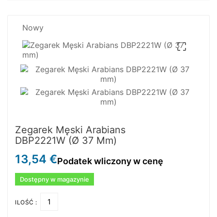
Nowy

Zegarek Męski Arabians
DBP2221W (Ø 37 Mm)
13,54 €
Podatek wliczony w cenę
Dostępny w magazynie
ILOŚĆ :