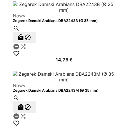
Nowy
Zegarek Damski Arabians DBA2243B (Ø 35 mm)






14,75 €
Nowy
Zegarek Damski Arabians DBA2243M (Ø 35 mm)





