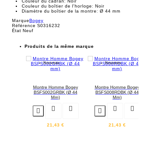
Couleur du cadran: Noir
Couleur du boîtier de l'horloge: Noir
Diamètre du boîtier de la montre: Ø 44 mm
Marque
Bogey
Référence
S0316232
État
Neuf
Produits de la même marque
Nouveau
Nouveau
Montre Homme Bogey
Montre Homme Bogey
BSFS002GRBK (Ø 44
BSFS008RDBK (Ø 44
Mm)
Mm)






21,43 €
21,43 €