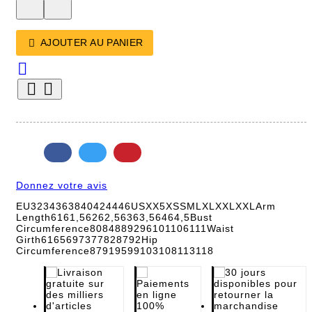
AJOUTER AU PANIER




Donnez votre avis
EU3234363840424446USXX5XSSMLXLXXLXXLArm
Length6161,56262,56363,56464,5Bust
Circumference8084889296101106111Waist
Girth6165697377828792Hip
Circumference87919599103108113118