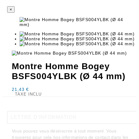
×
Montre Homme Bogey
BSFS004YLBK (Ø 44 mm)
21,43 €
TAXE INCLU

LETTRE D'INFORMATION
Vous pouvez vous désinscrire à tout moment. Vous
trouverez pour cela nos informations de contact dans les