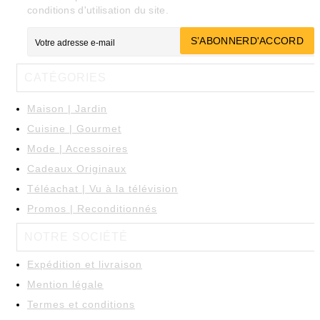
conditions d'utilisation du site.
S’ABONNER
D'ACCORD

CATÉGORIES
Maison | Jardin
Cuisine | Gourmet
Mode | Accessoires
Cadeaux Originaux
Téléachat | Vu à la télévision
Promos | Reconditionnés

NOTRE SOCIÉTÉ
Expédition et livraison
Mention légale
Termes et conditions