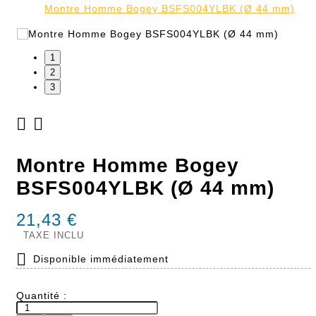
Montre Homme Bogey BSFS004YLBK (Ø 44 mm)
1
2
3


Montre Homme Bogey
BSFS004YLBK (Ø 44 mm)
21,43 €
TAXE INCLU

Disponible immédiatement
Quantité :